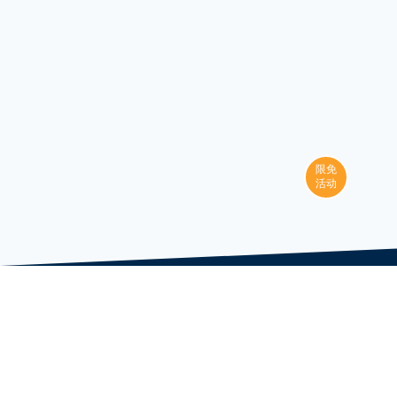
限免
活动
核心课程
软件工程师旗舰核心课程
全栈开发项目实践课程
人工智能与数据科学强化课程