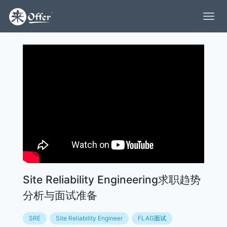
Site Reliability Engineering求职趋势
分析与面试准备
SRE
Site Reliability Engineer
FLAG面试